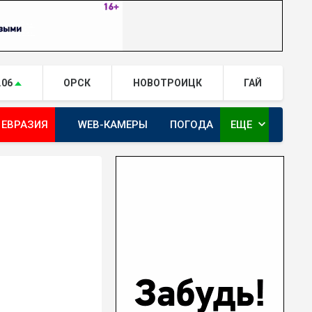
.06
ОРСК
НОВОТРОИЦК
ГАЙ
expand_more
 ЕВРАЗИЯ
WEB-КАМЕРЫ
ПОГОДА
ЕЩЕ
ТА
ОРЕНБУРГ - ГЕРОИ РЯДОМ С НАМИ