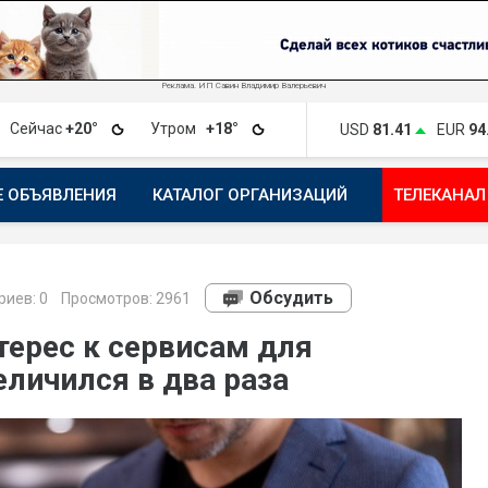
Реклама. ИП Савин Владимир Валерьевич
Сейчас
+20°
Утром
+18°
USD
81.41
EUR
94
Е ОБЪЯВЛЕНИЯ
КАТАЛОГ ОРГАНИЗАЦИЙ
ТЕЛЕКАНАЛ
ПОЖАЛОВАТЬСЯ
МАНИФЕСТ 1743.RU
КАРТА
ПОЧ
Обсудить
риев:
0
Просмотров: 2961
терес к сервисам для
личился в два раза