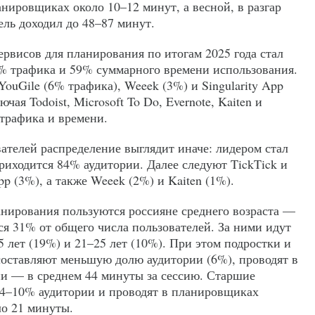
нировщиках около 10–12 минут, а весной, в разгар
ель доходил до 48–87 минут.
рвисов для планирования по итогам 2025 года стал
% трафика и 59% суммарного времени использования.
uGile (6% трафика), Weeek (3%) и Singularity App
чая Todoist, Microsoft To Do, Evernote, Kaiten и
 трафика и времени.
ателей распределение выглядит иначе: лидером стал
приходится 84% аудитории. Далее следуют TickTick и
App (3%), а также Weeek (2%) и Kaiten (1%).
анирования пользуются россияне среднего возраста —
ся 31% от общего числа пользователей. За ними идут
5 лет (19%) и 21–25 лет (10%). При этом подростки и
 составляют меньшую долю аудитории (6%), проводят в
ни — в среднем 44 минуты за сессию. Старшие
 4–10% аудитории и проводят в планировщиках
о 21 минуты.