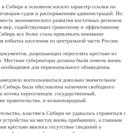
й в Сибирь в основном носило характер ссылки на
риговорам судов и распоряжениям администраций. Но
имость экономического развития восточных регионов
ия мер, содействующих грамотному и эффективному
Сибирь все более стала привлекать внимание
ля избытка населения из центральной части России.
 документов, разрешающих переселять крестьян из
л. Местные губернаторы должны были помочь вновь
 необходимое для первоначального обзаведения.
амедлило воспользоваться довольно значительное
 в Сибирь была обусловлена наличием свободного
а потока переселенцев: государственный,
е правительства, и вольнонародный.
тельства, властям в Сибири не удавалось справиться с
и устройства на местах вновь прибывших, а главным
ия крестьян явилось отсутствие сведений о