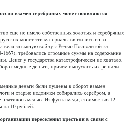
 России взамен серебряных монет появляются
ство еще не имело собственных золотых и серебряных
 русских монет эти материалы ввозились из-за
да вела затяжную войну с Речью Посполитой за
-1667), требовались огромные суммы на содержание
ы. Денег у государства катастрофически не хватало.
оборот медные деньги, причем выпускать их решили
е медные деньги были пущены в оборот взамен
логи и старые недоимки собирались серебром, а
е платилось медью. Из фунта меди, стоимостью 12
ы на 10 рублей.
 организации переселения крестьян в связи с