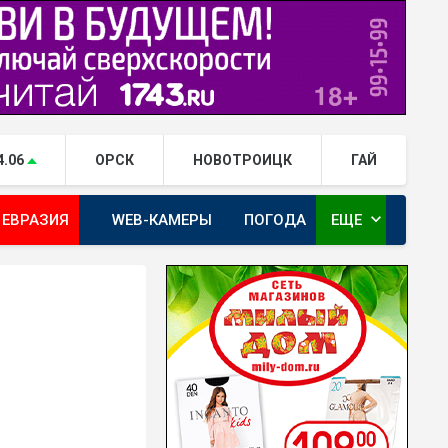
4.06
ОРСК
НОВОТРОИЦК
ГАЙ
expand_more
 ЕВРАЗИЯ
WEB-КАМЕРЫ
ПОГОДА
ЕЩЕ
ТА
ОРЕНБУРГ - ГЕРОИ РЯДОМ С НАМИ