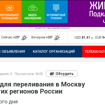
Реклама. ИП Савин Владимир Валерьевич
Сейчас
+29°
Вечером
+30°
USD
81.41
EUR
9
Е ОБЪЯВЛЕНИЯ
КАТАЛОГ ОРГАНИЗАЦИЙ
ТЕЛЕКАНАЛ
ПОЖАЛОВАТЬСЯ
МАНИФЕСТ 1743.RU
КАРТА
ПОЧ
Обсудить
риев:
0
Просмотров: 4640
 для переливания в Москву
гих регионов России
ого дня