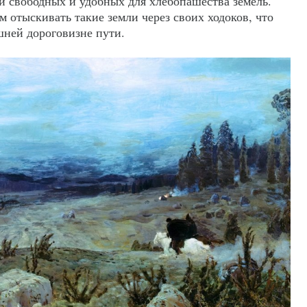
и свободных и удобных для хлебопашества земель.
 отыскивать такие земли через своих ходоков, что
ней дороговизне пути.